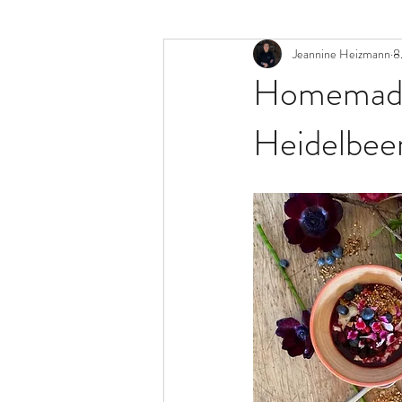
Jeannine Heizmann
8
Homemade 
Heidelbee