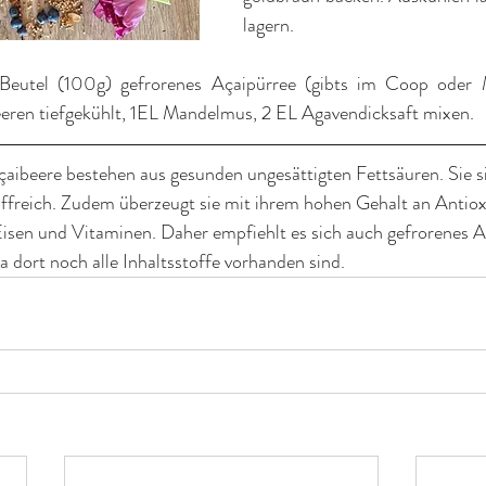
lagern.
Beutel (100g) gefrorenes Açaipürree (gibts im Coop oder M
ren tiefgekühlt, 1EL Mandelmus, 2 EL Agavendicksaft mixen. 
çaibeere bestehen aus gesunden ungesättigten Fettsäuren. Sie 
offreich. Zudem überzeugt sie mit ihrem hohen Gehalt an Antiox
sen und Vitaminen. Daher empfiehlt es sich auch gefrorenes Aç
a dort noch alle Inhaltsstoffe vorhanden sind.