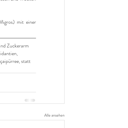
igros) mit einer 
sind Zuckerarm 
idantien, 
aipürree, statt 
Alle ansehen