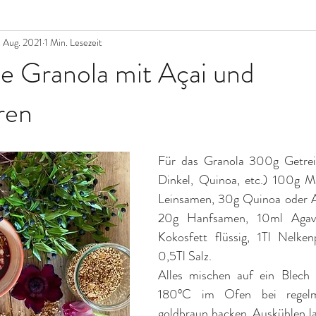
. Aug. 2021
1 Min. Lesezeit
Granola mit Açai und
ren
Für das Granola 300g Getreid
Dinkel, Quinoa, etc.) 100g Ma
Leinsamen, 30g Quinoa oder A
20g Hanfsamen, 10ml Agaven
Kokosfett flüssig, 1Tl Nelkenp
0,5Tl Salz. 
Alles mischen auf ein Blech v
180°C im Ofen bei regelm
goldbraun backen. Auskühlen la