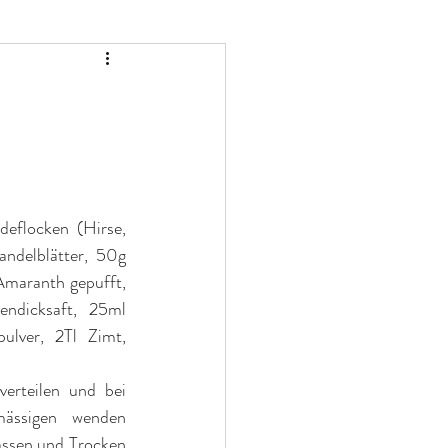
eflocken (Hirse, 
ndelblätter, 50g 
maranth gepufft, 
dicksaft, 25ml 
ulver, 2Tl Zimt, 
erteilen und bei 
ässigen wenden 
ssen und Trocken 